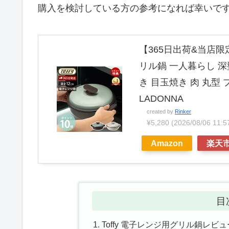
購入を検討している方の参考になれば幸いで
【365日出荷&当店限
リル鍋 一人暮らし 深
き 目玉焼き 肉 丸型 
LADONNA
created by
Rinker
¥5,280
(2026/08/06 1
Amazon
楽天
目
Toffy 電子レンジ用グリル鍋レビュ