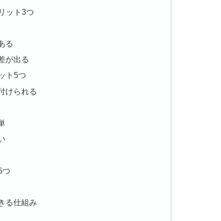
メリット3つ
ある
差が出る
リット5つ
付けられる
単
い
5つ
きる仕組み