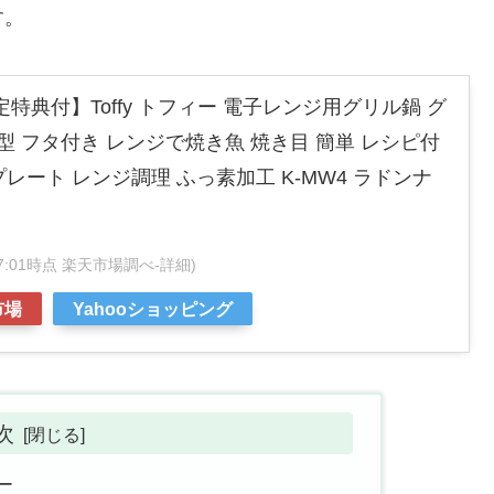
す。
定特典付】Toffy トフィー 電子レンジ用グリル鍋 グ
型 フタ付き レンジで焼き魚 焼き目 簡単 レシピ付
プレート レンジ調理 ふっ素加工 K-MW4 ラドンナ
1:57:01時点 楽天市場調べ-
詳細)
市場
Yahooショッピング
次
ー