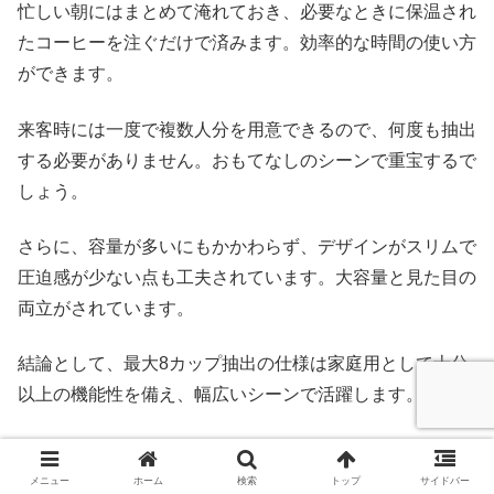
忙しい朝にはまとめて淹れておき、必要なときに保温され
たコーヒーを注ぐだけで済みます。効率的な時間の使い方
ができます。
来客時には一度で複数人分を用意できるので、何度も抽出
する必要がありません。おもてなしのシーンで重宝するで
しょう。
さらに、容量が多いにもかかわらず、デザインがスリムで
圧迫感が少ない点も工夫されています。大容量と見た目の
両立がされています。
結論として、最大8カップ抽出の仕様は家庭用として十分
以上の機能性を備え、幅広いシーンで活躍します。
（タッチパネル）（8カッ
メニュー
ホーム
検索
トップ
サイドバー