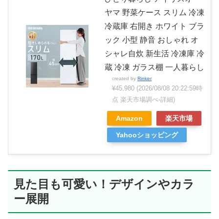
ヤマ 野菜ケース スリム 冷凍
冷蔵庫 右開き ホワイト ブラ
ック 小型 静音 おしゃれ オ
シャレ自炊 新生活 冷凍庫 冷
蔵 冷凍 ガラス棚 一人暮らし
created by
Rinker
¥45,980
(2026/08/08 20:22:59時
点 楽天市場調べ-
詳細)
Amazon
楽天市場
Yahooショッピング
見た目も可愛い！デザインやカラ
ー展開