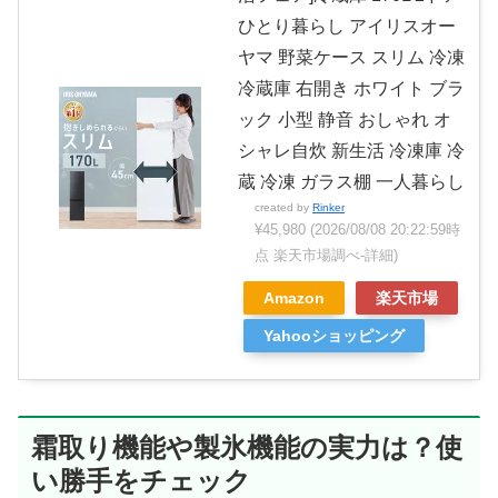
ひとり暮らし アイリスオー
ヤマ 野菜ケース スリム 冷凍
冷蔵庫 右開き ホワイト ブラ
ック 小型 静音 おしゃれ オ
シャレ自炊 新生活 冷凍庫 冷
蔵 冷凍 ガラス棚 一人暮らし
created by
Rinker
¥45,980
(2026/08/08 20:22:59時
点 楽天市場調べ-
詳細)
Amazon
楽天市場
Yahooショッピング
霜取り機能や製氷機能の実力は？使
い勝手をチェック