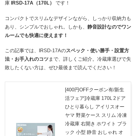
庫
IRSD-17A（170L）
です！
コンパクトでスリムなデザインながら、しっかり収納力も
あり、シンプルでおしゃれ。しかも、
静音設計なのでワン
ルームでも快適に使えます！
この記事では、IRSD-17Aの
スペック・使い勝手・設置方
法・お手入れのコツ
まで、詳しくご紹介。冷蔵庫選びで失
敗したくない方は、ぜひ最後まで読んでください！
[400円OFFクーポン有/新生
活フェア]冷蔵庫 170L 2ドア
ひとり暮らし アイリスオー
ヤマ 野菜ケース スリム 冷凍
冷蔵庫 右開き ホワイト ブラ
ック 小型 静音 おしゃれ オ