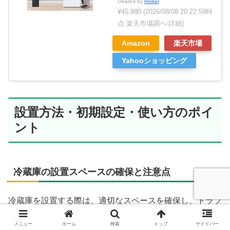
created by
Rinker
¥45,980
(2026/08/08 20:22:59時
点 楽天市場調べ-
詳細)
Amazon
楽天市場
Yahooショッピング
設置方法・初期設定・使い方のポイ
ント
冷蔵庫の設置スペースの確保と注意点
冷蔵庫を設置する際は、適切なスペースを確保し、トラブ
ルを防ぐことが重要です。「IRSD-17A」はスリムなデザ
メニュー
ホーム
検索
トップ
サイドバー
インですが、
通気スペースをしっかり取ることで冷却効率