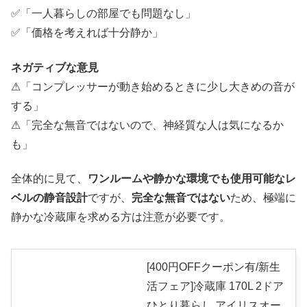
✅「一人暮らしの部屋でも問題なし」
✅「価格を考えれば十分静か」
ネガティブな意見
⚠「コンプレッサーが動き始めるときに少し大きめの音が
する」
⚠「完全な無音ではないので、神経質な人は気になるか
も」
全体的に見て、
ワンルームや静かな環境でも使用可能なレ
ベルの静音設計
ですが、
完全な無音ではない
ため、極端に
静かな冷蔵庫を求める方は注意が必要です。
[400円OFFクーポン有/新生
活フェア]冷蔵庫 170L 2ドア
ひとり暮らし アイリスオー