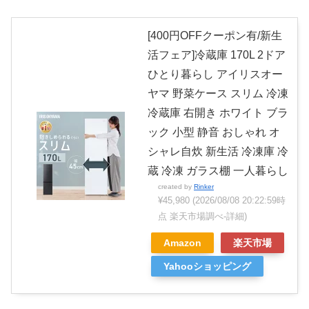
[400円OFFクーポン有/新生
活フェア]冷蔵庫 170L 2ドア
ひとり暮らし アイリスオー
ヤマ 野菜ケース スリム 冷凍
冷蔵庫 右開き ホワイト ブラ
ック 小型 静音 おしゃれ オ
シャレ自炊 新生活 冷凍庫 冷
蔵 冷凍 ガラス棚 一人暮らし
created by
Rinker
¥45,980
(2026/08/08 20:22:59時
点 楽天市場調べ-
詳細)
Amazon
楽天市場
Yahooショッピング