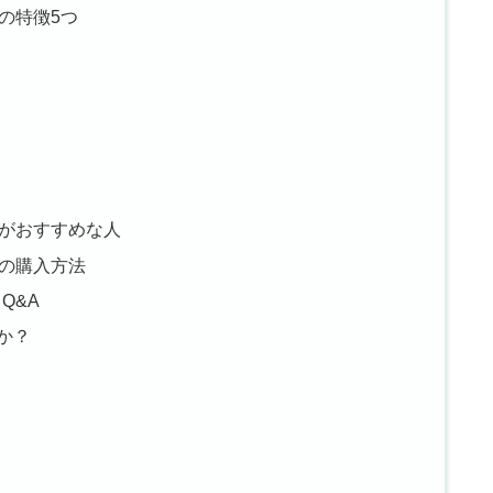
51の特徴5つ
151がおすすめな人
51の購入方法
 Q&A
か？