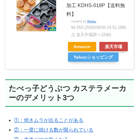
加工 KDHS-018P【送料無
料】
created by
Rinker
¥4,950
(2026/08/09 14:51:28時
点 楽天市場調べ-
詳細)
Amazon
楽天市場
Yahooショッピング
たべっ子どうぶつ カステラメーカ
ーのデメリット3つ
①：焼きムラが出ることがある
②：一度に焼ける数が限られている