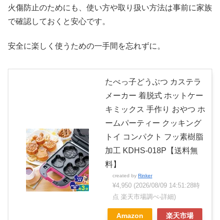
火傷防止のためにも、使い方や取り扱い方法は事前に家族
で確認しておくと安心です。
安全に楽しく使うための一手間を忘れずに。
たべっ子どうぶつ カステラ
メーカー 着脱式 ホットケー
キミックス 手作り おやつ ホ
ームパーティー クッキング
トイ コンパクト フッ素樹脂
加工 KDHS-018P【送料無
料】
created by
Rinker
¥4,950
(2026/08/09 14:51:28時
点 楽天市場調べ-
詳細)
Amazon
楽天市場