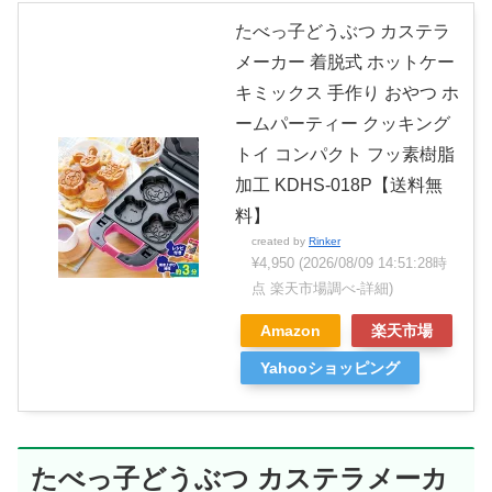
たべっ子どうぶつ カステラ
メーカー 着脱式 ホットケー
キミックス 手作り おやつ ホ
ームパーティー クッキング
トイ コンパクト フッ素樹脂
加工 KDHS-018P【送料無
料】
created by
Rinker
¥4,950
(2026/08/09 14:51:28時
点 楽天市場調べ-
詳細)
Amazon
楽天市場
Yahooショッピング
たべっ子どうぶつ カステラメーカ