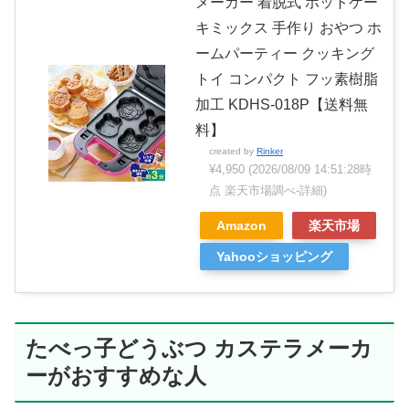
メーカー 着脱式 ホットケー
キミックス 手作り おやつ ホ
ームパーティー クッキング
トイ コンパクト フッ素樹脂
加工 KDHS-018P【送料無
料】
created by
Rinker
¥4,950
(2026/08/09 14:51:28時
点 楽天市場調べ-
詳細)
Amazon
楽天市場
Yahooショッピング
たべっ子どうぶつ カステラメーカ
ーがおすすめな人