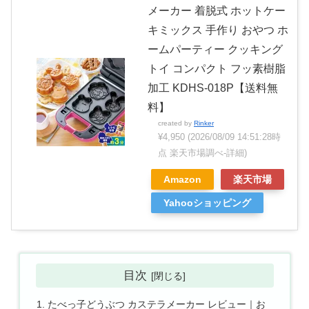
メーカー 着脱式 ホットケー
キミックス 手作り おやつ ホ
ームパーティー クッキング
トイ コンパクト フッ素樹脂
加工 KDHS-018P【送料無
料】
created by
Rinker
¥4,950
(2026/08/09 14:51:28時
点 楽天市場調べ-
詳細)
Amazon
楽天市場
Yahooショッピング
目次
たべっ子どうぶつ カステラメーカー レビュー｜お