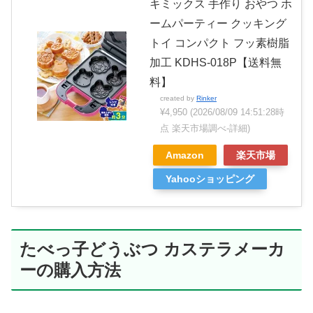
キミックス 手作り おやつ ホ
ームパーティー クッキング
トイ コンパクト フッ素樹脂
加工 KDHS-018P【送料無
料】
created by
Rinker
¥4,950
(2026/08/09 14:51:28時
点 楽天市場調べ-
詳細)
Amazon
楽天市場
Yahooショッピング
たべっ子どうぶつ カステラメーカ
ーの購入方法