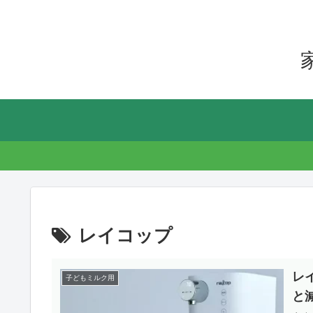
レイコップ
レ
子どもミルク用
と