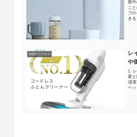
夜中
こと
プの
きる
レ
布団クリーナー
や
1.
要と
清潔
ペッ