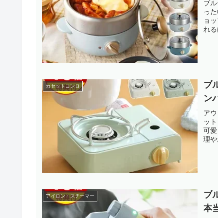
ブル
った
ョッ
れる
ブ
カセットコンロ
ン
アウ
ット
可愛
理や
ブ
アイロン・スチーマー
本