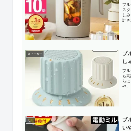
ブル
スタ
しみ
計さ
ブ
スピーカー
し
ブル
も高
らに
や、
ブ
ミル
い