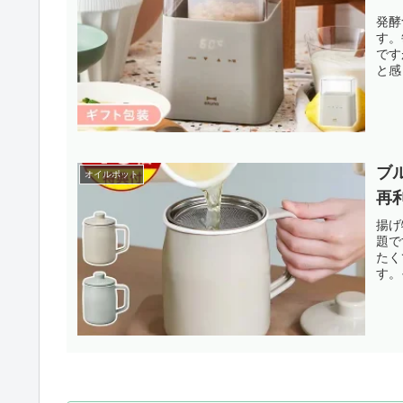
発酵
す。
です
と感
ブ
オイルポット
再
揚げ
題で
たく
す。