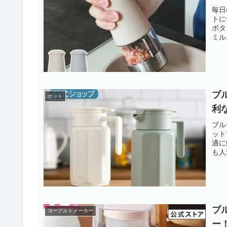
毎日
トに
ボタ
ミル
ブ
ポット
利
ブル
ット
適に
も人
ブ
ヨーグルトメーカー
ー