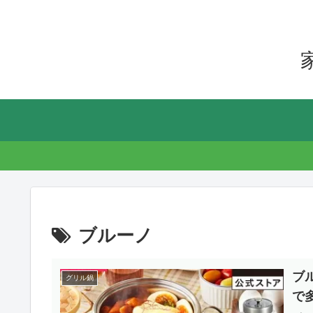
ブルーノ
ブ
グリル鍋
で