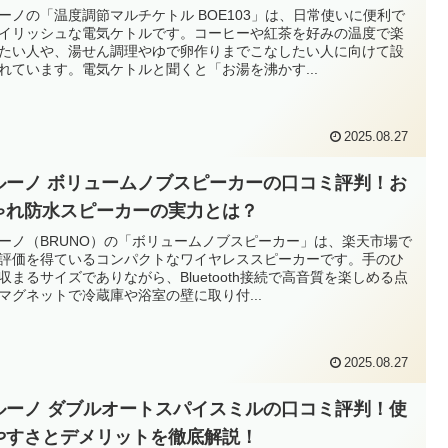
ーノの「温度調節マルチケトル BOE103」は、日常使いに便利で
イリッシュな電気ケトルです。コーヒーや紅茶を好みの温度で楽
たい人や、湯せん調理やゆで卵作りまでこなしたい人に向けて設
れています。電気ケトルと聞くと「お湯を沸かす...
2025.08.27
ルーノ ボリュームノブスピーカーの口コミ評判！お
ゃれ防水スピーカーの実力とは？
ーノ（BRUNO）の「ボリュームノブスピーカー」は、楽天市場で
評価を得ているコンパクトなワイヤレススピーカーです。手のひ
収まるサイズでありながら、Bluetooth接続で高音質を楽しめる点
マグネットで冷蔵庫や浴室の壁に取り付...
2025.08.27
ルーノ ダブルオートスパイスミルの口コミ評判！使
やすさとデメリットを徹底解説！