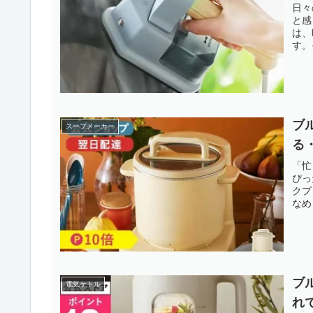
日々
と感
は、
す。
ブ
スープメーカー
る
「忙
ぴっ
クプ
なめ
ブ
電気ケトル
れ