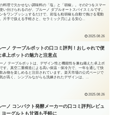
の料理で欠かせない調味料の「塩」と「胡椒」。その2つをスマー
使い分けられるのが、ブルーノ ダブルオートスパイスミルです。
ンをワンプッシュするだけで、岩塩も粒胡椒も自動で挽ける電動
。片手で扱える手軽さと、セラミック刃による安心...
2025.08.26
ルーノ テーブルポットの口コミ評判！おしゃれで便
な卓上ポットの魅力と注意点
ーノ テーブルポットは、デザイン性と機能性を兼ね備えた卓上ポ
です。真空二重構造による高い保温・保冷力で、一年を通して快
飲み物を楽しめると注目されています。楽天市場の公式ページで
気が高く、シンプルながらも洗練されたデザインは、...
2025.08.26
ルーノ コンパクト発酵メーカーの口コミ評判レビュ
！ヨーグルトも甘酒も手軽に